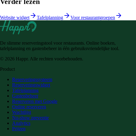
Verder lezen
Website widget
Tafelplanning
Voor restaurantgroepen
De slimme reserveringstool voor restaurants. Online boeken,
tafelplanning en gastenbeheer in één gebruiksvriendelijke tool.
© 2026 Happr. Alle rechten voorbehouden.
Product
Reserveringssysteem
Reserveringswidget
Tafelplanning
Gastenbeheer
Reserveren met Google
Online reserveren
Wachtlijst
No-show preventie
Analytics
Prijzen