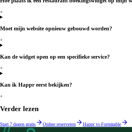
Hoe plaats ik een restaurant boekingswidget op mijn w
+
Moet mijn website opnieuw gebouwd worden?
+
Kan de widget open op een specifieke service?
+
Kan ik Happr eerst bekijken?
+
Verder lezen
Start 7 dagen gratis
Online reserveren
Happr vs Formitable