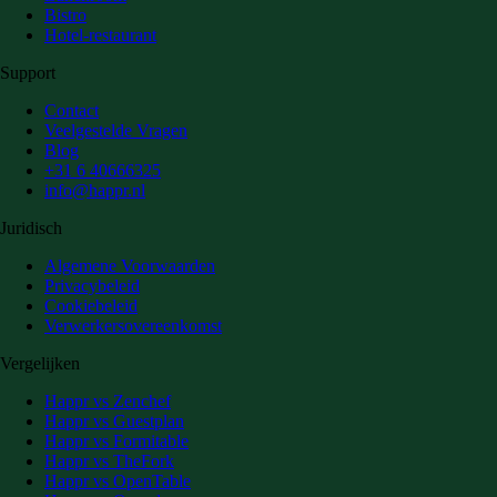
Bistro
Hotel-restaurant
Support
Contact
Veelgestelde Vragen
Blog
+31 6 40666325
info@happr.nl
Juridisch
Algemene Voorwaarden
Privacybeleid
Cookiebeleid
Verwerkersovereenkomst
Vergelijken
Happr vs Zenchef
Happr vs Guestplan
Happr vs Formitable
Happr vs TheFork
Happr vs OpenTable