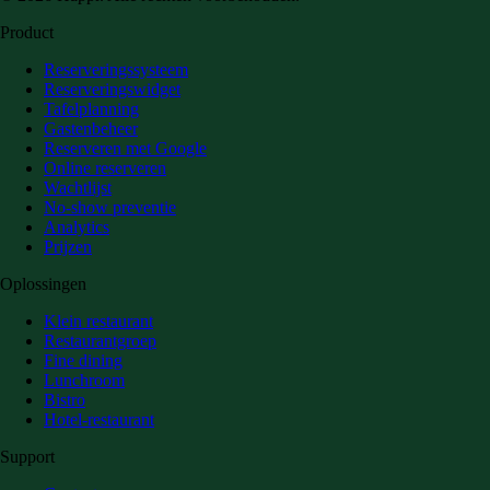
Product
Reserveringssysteem
Reserveringswidget
Tafelplanning
Gastenbeheer
Reserveren met Google
Online reserveren
Wachtlijst
No-show preventie
Analytics
Prijzen
Oplossingen
Klein restaurant
Restaurantgroep
Fine dining
Lunchroom
Bistro
Hotel-restaurant
Support