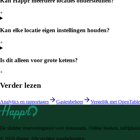
Kan Happr meerdere locaties ondersteunen?
+
Kan elke locatie eigen instellingen houden?
+
Is dit alleen voor grote ketens?
+
Verder lezen
Analytics en rapportages
Gastenbeheer
Vergelijk met OpenTable
De slimme reserveringstool voor restaurants. Online boeken, tafelplann
© 2026 Happr. Alle rechten voorbehouden.