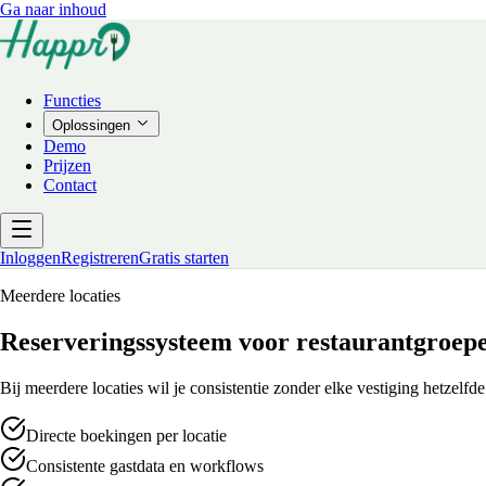
Ga naar inhoud
Functies
Oplossingen
Demo
Prijzen
Contact
Inloggen
Registreren
Gratis starten
Meerdere locaties
Reserveringssysteem voor restaurantgroep
Bij meerdere locaties wil je consistentie zonder elke vestiging hetzelfd
Directe boekingen per locatie
Consistente gastdata en workflows